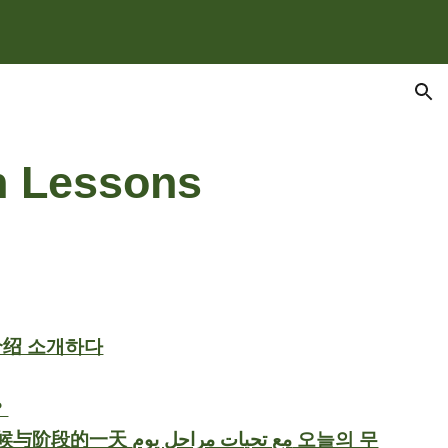
ion
h Lessons
 自己紹介をしてください عرفنى بنفسك 自我介绍 소개하다
어요?
مع تحيات  오늘의 무