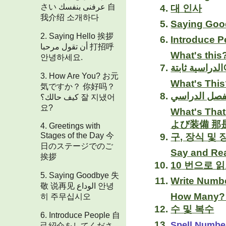
さい عرفنى بنفسك 自
대 인사
我介绍 소개하다
2. Saying Hello 挨拶
أن تقول مرحبا 打招呼
What's thi
안녕하세요.
3. How Are You? お元
What's Th
気ですか？ 你好吗？
كيف حالك؟ 잘 지냈어
요?
What's T
よび装備 那是什么？教室家具，装饰和设备 ات
4. Greetings with
Stages of the Day 今
구, 장식 및 
日のステージでのご
Say and R
挨拶
10 번으로 
5. Saying Goodbye 失
敬 说再见 الوداع 안녕
How Many? Sin
히 주무십시오
수 및 복수
6. Introduce People 自
己紹介をしてくださ