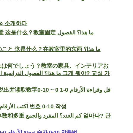
Introduce People 自己紹介をしてください 自我介绍 عرفنى بنفسك 소개하다
教室固定 ما هذا؟ الفصول
のこと 这是什么？在教室里的东西 ما هذا؟
Equipmentあれは何でしょう？教室の家具、インテリアお
قل وقراءة الأرقام  ~
Write Numbers 0-10 Lesson 写数字0-10 数字0〜10を書く اكتب الأرقام 0-10 번호 0-10 작성
كم ا 얼마나? 단
Spell Numbers 0-10 (Zero to Ten) 拼写数字0-10 スペル番号0〜10 تهجئة الأرقام 0-10 숫자 0-10 맞춤법