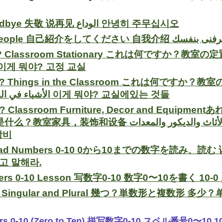
Saying Goodbye 失敬 说再见 الوداع 안녕히 주무십시오
s? Classroom Stationary これは何ですか？教室の定置 这是什么？
الدراسية ثابتة이게 뭐야? 고정 교실
is? Things in the Classroom これは何ですか？教室
الأشياء في الفصل الدراسي 이게 뭐야? 교실에있는 것들
hat? Classroom Furniture, Decor and 
ما هذا؟ الفصول الدراسية الأثاث والديكور والمعد 그게 뭐야? 교실 가
장비
ead Numbers
0
-10 0から10までの数字を読み、読む 说出并读取数字0-10 0-1 0
읽고 말해라.
gular and Plural 幾つ？単数形と複数形 多少？单数和多重 لعدد؟ المفرد والجمع